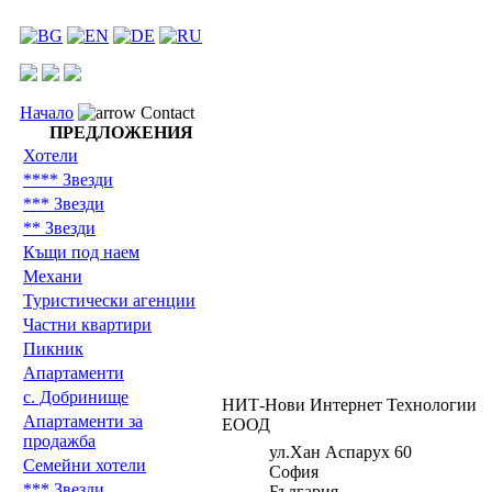
Начало
Contact
ПРЕДЛОЖЕНИЯ
Хотели
**** Звезди
*** Звезди
** Звезди
Къщи под наем
Механи
Туристически агенции
Частни квартири
Пикник
Апартаменти
с. Добринище
НИТ-Нови Интернет Технологии
Апартаменти за
ЕООД
продажба
ул.Хан Аспарух 60
Семейни хотели
София
*** Звезди
България