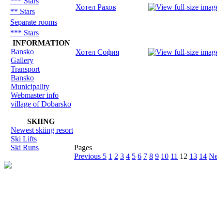
*** Stars
Хотел Рахов
** Stars
Separate rooms
*** Stars
INFORMATION
Bansko
Хотел София
Gallery
Transport
Bansko
Municipality
Webmaster info
village of Dobarsko
SKIING
Newest skiing resort
Ski Lifts
Ski Runs
Pages
Previous 5
1
2
3
4
5
6
7
8
9
10
11
12
13
14
Ne