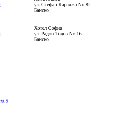
ул. Стефан Караджа No 82
Банско
Хотел София
ул. Радон Тодев No 16
Банско
xt 5