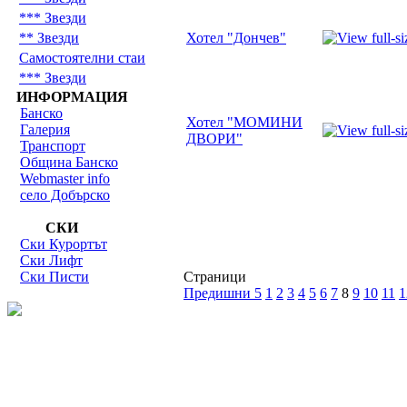
*** Звезди
** Звезди
Хотел "Дончев"
Самостоятелни стаи
*** Звезди
ИНФОРМАЦИЯ
Банско
Хотел "МОМИНИ
Галерия
ДВОРИ"
Транспорт
Община Банско
Webmaster info
село Добърско
СКИ
Ски Курортът
Ски Лифт
Ски Писти
Страници
Предишни 5
1
2
3
4
5
6
7
8
9
10
11
1