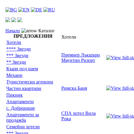
Начало
Каталог
ПРЕДЛОЖЕНИЯ
Хотели
Хотели
**** Звезди
Премиер Лъкшъри
*** Звезди
Маунтин Ризорт
** Звезди
Къщи под наем
Механи
Туристически агенции
Римска Баня
Частни квартири
Пикник
Апартаменти
с. Добринище
СПА хотел Вила
Апартаменти за
Рока
продажба
Семейни хотели
*** Звезди