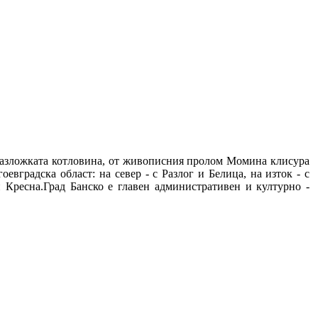
 Разложката котловина, от живописния пролом Момина клисура
вградска област: на север - с Разлог и Белица, на изток - с
 Кресна.Град Банско е главен административен и културно -