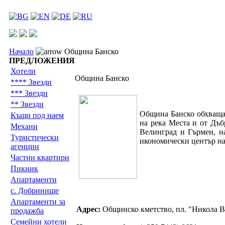
Начало
Община Банско
ПРЕДЛОЖЕНИЯ
Хотели
Община Банско
**** Звезди
*** Звезди
** Звезди
Община Банско обхваща 
Къщи под наем
на река Места и от Дъб
Механи
Велинград и Гърмен, на
Туристически
икономически център на
агенции
Частни квартири
Пикник
Апартаменти
с. Добринище
Апартаменти за
Адрес:
Общинско кметство, пл. "Никола В
продажба
Семейни хотели