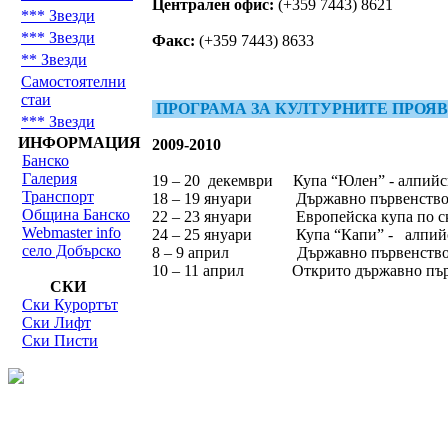
Централен офис:
(+359 7443) 8621
*** Звезди
*** Звезди
Факс:
(+359 7443) 8633
** Звезди
Самостоятелни
стаи
ПРОГРАМА ЗА КУЛТУРНИТЕ ПРОЯ
*** Звезди
ИНФОРМАЦИЯ
2009-2010
Банско
Галерия
19 – 20 декември Купа “Юлен” - алпийс
Транспорт
18 – 19 януари Държавно първенство –
Община Банско
22 – 23 януари Европейска купа по ск
Webmaster info
24 – 25 януари Купа “Капи” - алпийск
село Добърско
8 – 9 април Държавно първенство, Ку
10 – 11 април Открито държавно първе
СКИ
Ски Курортът
Ски Лифт
Ски Писти