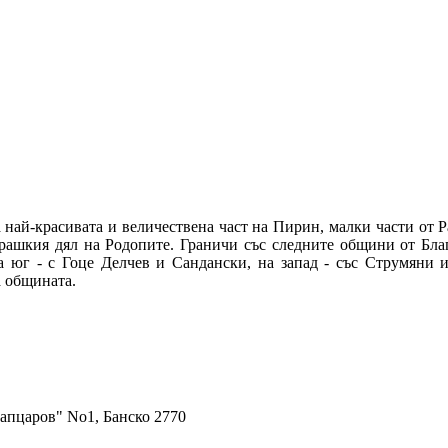
най-красивата и величествена част на Пирин, малки части от
рашкия дял на Родопите. Граничи със следните общини от Благое
 юг - с Гоце Делчев и Сандански, на запад - със Струмяни и
 общината.
апцаров" No1, Банско 2770