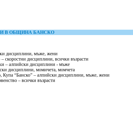
ВИ В ОБЩИНА БАНСКО
ки дисциплини, мъже, жени
 скоростни дисциплини, всички възрасти
и – алпийски дисциплини - мъже
и дисциплини, момичета, момчета
па “Банско” – алпийски дисциплини, мъже, жени
нство – всички възрасти