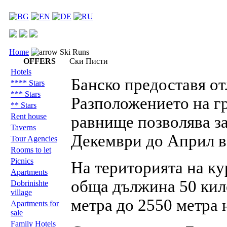
Home
Ski Runs
OFFERS
Ски Писти
Hotels
Банско предоставя от
**** Stars
*** Stars
Разположението на гр
** Stars
Rent house
равнище позволява з
Taverns
Декември до Април в
Tour Agencies
Rooms to let
Picnics
На територията на ку
Apartments
обща дължина 50 кил
Dobrinishte
village
метра до 2550 метра 
Apartments for
sale
Family Hotels