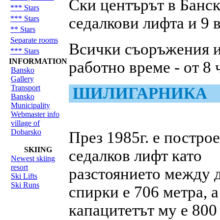
Ски центърът в Банск
*** Stars
*** Stars
седалкови лифта и 9 в
** Stars
Separate rooms
Всички съоръжения и 
*** Stars
INFORMATION
работно време - от 8 
Bansko
Gallery
Transport
ШИЛИГАРНИКА
Bansko
Municipality
Webmaster info
village of
Dobarsko
През 1985г. е постро
SKIING
седалков лифт като
Newest skiing
resort
разстоянието между 
Ski Lifts
Ski Runs
спирки е 706 метра, а
капацитетът му е 800