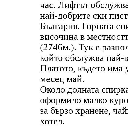
час. Лифтът обслужва
най-добрите ски пист
България. Горната сп
височина в местност
(2746м.). Тук е разпо
който обслужва най-в
Платото, където има у
месец май.
Около долната спирка
оформило малко куро
за бързо хранене, ча
хотел.