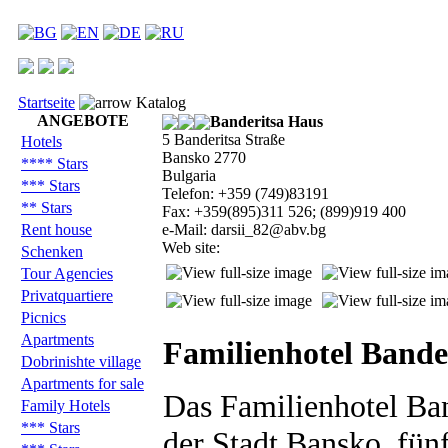
Startseite
Katalog
ANGEBOTE
Banderitsa Haus
5 Banderitsa Straße
Hotels
Bansko 2770
**** Stars
Bulgaria
*** Stars
Telefon: +359 (749)83191
** Stars
Fax: +359(895)311 526; (899)919 400
Rent house
e-Mail: darsii_82@abv.bg
Web site:
Schenken
Tour Agencies
Privatquartiere
Picnics
Apartments
Familienhotel Bande
Dobrinishte village
Apartments for sale
Das Familienhotel Ban
Family Hotels
*** Stars
der Stadt Bansko, fü