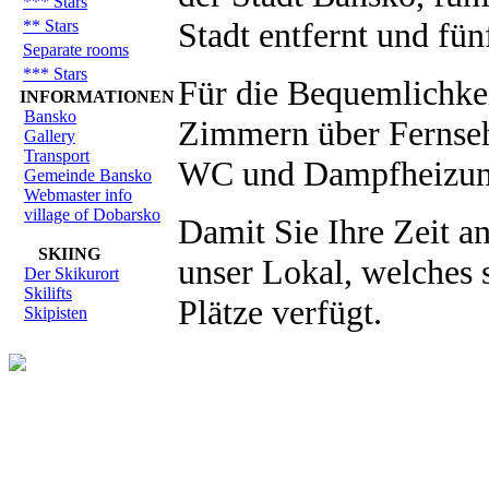
*** Stars
Stadt entfernt und fü
** Stars
Separate rooms
*** Stars
Für die Bequemlichkei
INFORMATIONEN
Bansko
Zimmern über Fernseh
Gallery
Transport
WC und Dampfheizun
Gemeinde Bansko
Webmaster info
village of Dobarsko
Damit Sie Ihre Zeit a
SKIING
unser Lokal, welches 
Der Skikurort
Skilifts
Plätze verfügt.
Skipisten