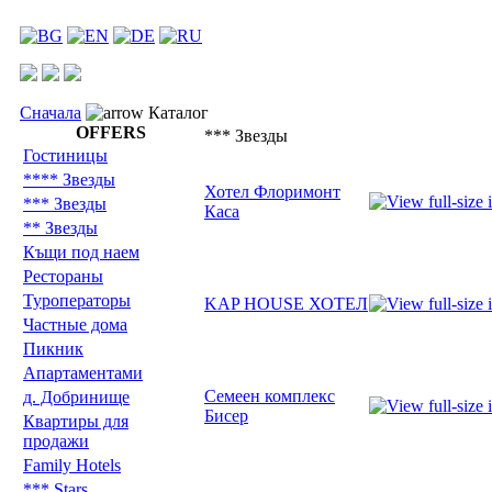
Сначала
Каталог
OFFERS
*** Звезды
Гостиницы
**** Звезды
Хотел Флоримонт
*** Звезды
Каса
** Звезды
Къщи под наем
Рестораны
Туроператоры
KAP HOUSE ХОТЕЛ
Частные дома
Пикник
Aпартаментами
Семеен комплекс
д. Добринище
Бисер
Квартиры для
продажи
Family Hotels
*** Stars