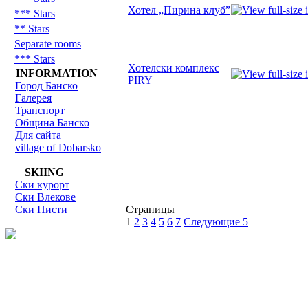
Хотел „Пирина клуб”
*** Stars
** Stars
Separate rooms
*** Stars
Хотелски комплекс
INFORMATION
PIRY
Город Банско
Галерея
Транспорт
Община Банско
Для сайта
village of Dobarsko
SKIING
Ски курорт
Ски Влекове
Ски Писти
Страницы
1
2
3
4
5
6
7
Следующие 5