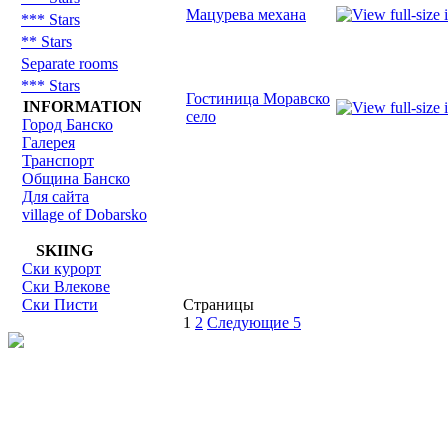
Мацурева механа
*** Stars
** Stars
Separate rooms
*** Stars
Гостиница Моравско
INFORMATION
село
Город Банско
Галерея
Транспорт
Община Банско
Для сайта
village of Dobarsko
SKIING
Ски курорт
Ски Влекове
Ски Писти
Страницы
1
2
Следующие 5