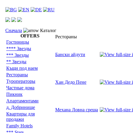
Сначала
Каталог
OFFERS
Рестораны
Гостиницы
**** Звезды
Бански айдути
*** Звезды
** Звезды
Къщи под наем
Рестораны
Туроператоры
Хан Дедо Пене
Частные дома
Пикник
Aпартаментами
д. Добринище
Механа Ловна среща
Квартиры для
продажи
Family Hotels
*** Stars