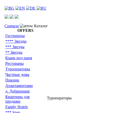
Сначала
Каталог
OFFERS
Гостиницы
**** Звезды
*** Звезды
** Звезды
Къщи под наем
Рестораны
Туроператоры
Частные дома
Пикник
Aпартаментами
д. Добринище
Квартиры для
Туроператоры
продажи
Family Hotels
*** Stars