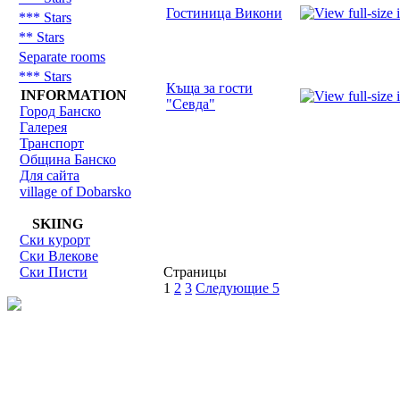
Гостиница Викони
*** Stars
** Stars
Separate rooms
*** Stars
Къща за гости
INFORMATION
"Севда"
Город Банско
Галерея
Транспорт
Община Банско
Для сайта
village of Dobarsko
SKIING
Ски курорт
Ски Влекове
Ски Писти
Страницы
1
2
3
Следующие 5