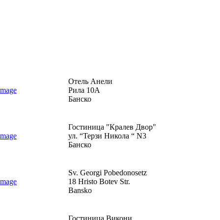
Отель Анели
Рила 10А
Банско
Гостиница "Кралев Двор"
ул. “Терзи Никола “ N3
Банско
Sv. Georgi Pobedonosetz
18 Hristo Botev Str.
Bansko
Гостиница Викони