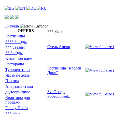
Сначала
Каталог
OFFERS
*** Stars
Гостиницы
**** Звезды
Отель Анели
*** Звезды
** Звезды
Къщи под наем
Рестораны
Гостиница "Кралев
Туроператоры
Двор"
Частные дома
Пикник
Aпартаментами
Sv. Georgi
д. Добринище
Pobedonosetz
Квартиры для
продажи
Family Hotels
*** Stars